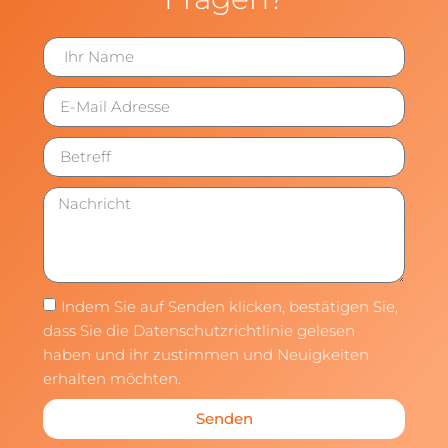
Indem Sie auf Senden klicken, bestätigen Sie,
dass Sie die Datenschutzrichtlinie gelesen
haben und ihr zustimmen und Neuigkeiten
erhalten möchten.
Senden